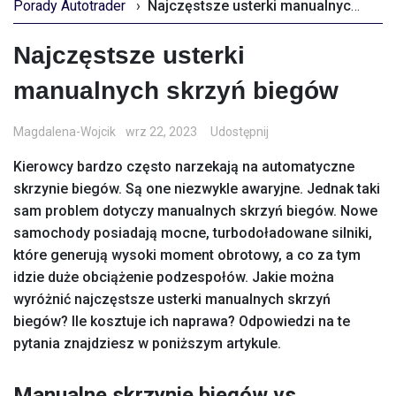
Porady Autotrader
›
Najczęstsze usterki manualnych skrzyń biegów
Najczęstsze usterki
manualnych skrzyń biegów
Magdalena-Wojcik
wrz 22, 2023
Udostępnij
Kierowcy bardzo często narzekają na automatyczne
skrzynie biegów. Są one niezwykle awaryjne. Jednak taki
sam problem dotyczy manualnych skrzyń biegów. Nowe
samochody posiadają mocne, turbodoładowane silniki,
które generują wysoki moment obrotowy, a co za tym
idzie duże obciążenie podzespołów. Jakie można
wyróżnić najczęstsze usterki manualnych skrzyń
biegów? Ile kosztuje ich naprawa? Odpowiedzi na te
pytania znajdziesz w poniższym artykule.
Manualne skrzynie biegów vs.