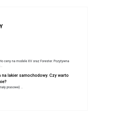
Y
yło ceny na modele XV oraz Forester. Pozytywna
..
 na lakier samochodowy. Czy warto
nie?
ały prasowe) ...