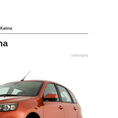
 Kalina
na
Udostępnij