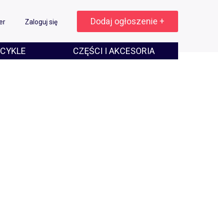
Dodaj ogłoszenie +
er
Zaloguj się
CYKLE
CZĘŚCI I AKCESORIA