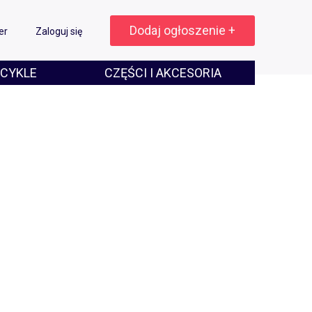
Dodaj ogłoszenie +
er
Zaloguj się
CYKLE
CZĘŚCI I AKCESORIA