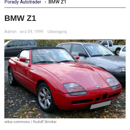
Porady Autotrader
›
BMW Z1
BMW Z1
Admin
wrz 09, 1999
Udostępnij
wikia commons / Rudolf Stricker