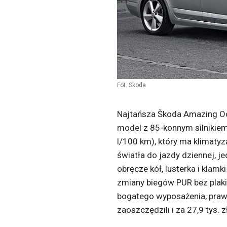
Fot. Skoda
Najtańsza Škoda Amazing Octa
model z 85-konnym silnikiem 
l/100 km), który ma klimatyz
światła do jazdy dziennej, j
obręcze kół, lusterka i klam
zmiany biegów PUR bez plakie
bogatego wyposażenia, praw
zaoszczędzili i za 27,9 tys. z