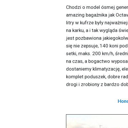
Chodzi o model ósmej genera
amazing bagażnika jak Octavi
litry w kufrze były najważnie
na karku, a i tak wygląda św
jest pozbawiona jakiegokolwi
się nie zepsuje, 140 koni po
setki, maks. 200 km/h, średn
na czas, a bogactwo wyposa
dostaniemy klimatyzację, ele
komplet poduszek, dobre rad
drogi i zrobiony z bardzo d
Hond