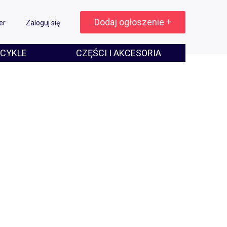
Dodaj ogłoszenie +
er
Zaloguj się
CYKLE
CZĘŚCI I AKCESORIA