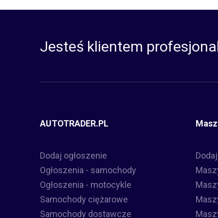
Jesteś klientem profesjona
AUTOTRADER.PL
Masz
Dodaj ogłoszenie
Dodaj
Ogłoszenia - samochody
Masz
Ogłoszenia - motocykle
Maszy
Samochody ciężarowe
Masz
Samochody dostawcze
Maszy