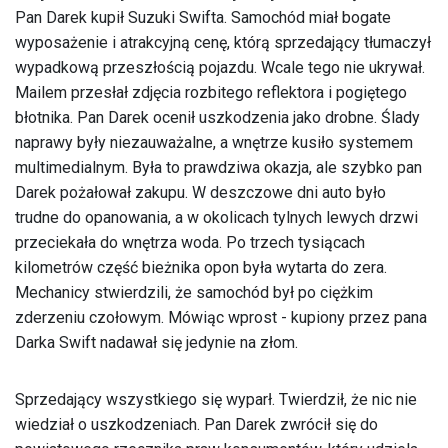
Pan Darek kupił Suzuki Swifta. Samochód miał bogate
wyposażenie i atrakcyjną cenę, którą sprzedający tłumaczył
wypadkową przeszłością pojazdu. Wcale tego nie ukrywał.
Mailem przesłał zdjęcia rozbitego reflektora i pogiętego
błotnika. Pan Darek ocenił uszkodzenia jako drobne. Ślady
naprawy były niezauważalne, a wnętrze kusiło systemem
multimedialnym. Była to prawdziwa okazja, ale szybko pan
Darek pożałował zakupu. W deszczowe dni auto było
trudne do opanowania, a w okolicach tylnych lewych drzwi
przeciekała do wnętrza woda. Po trzech tysiącach
kilometrów część bieżnika opon była wytarta do zera.
Mechanicy stwierdzili, że samochód był po ciężkim
zderzeniu czołowym. Mówiąc wprost - kupiony przez pana
Darka Swift nadawał się jedynie na złom.
Sprzedający wszystkiego się wyparł. Twierdził, że nic nie
wiedział o uszkodzeniach. Pan Darek zwrócił się do