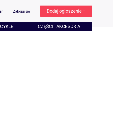
Dodaj ogłoszenie +
er
Zaloguj się
CYKLE
CZĘŚCI I AKCESORIA