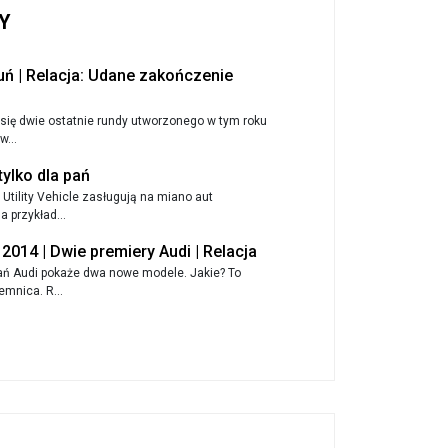
Y
uń | Relacja: Udane zakończenie
się dwie ostatnie rundy utworzonego w tym roku
w...
 tylko dla pań
Utility Vehicle zasługują na miano aut
 przykład...
014 | Dwie premiery Audi | Relacja
ń Audi pokaże dwa nowe modele. Jakie? To
emnica. R...