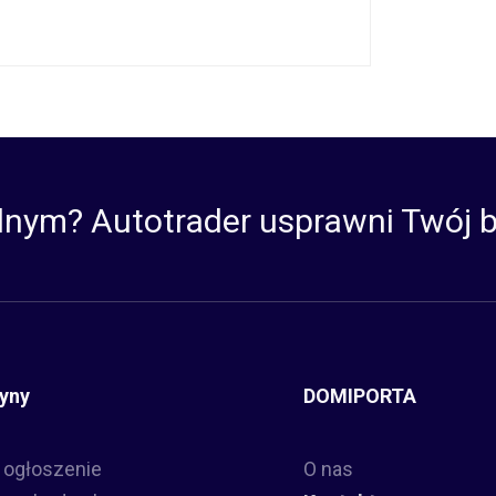
lnym? Autotrader usprawni Twój b
yny
DOMIPORTA
 ogłoszenie
O nas