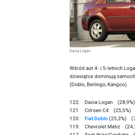
Dacia Logan
Wśród aut 4- i 5-letnich Lo
dziesiątce dominują samocho
(Doblo, Berlingo, Kangoo).
122. Dacia Logan (28,9%
121. Citroen C4 (25,5%) 
120.
Fiat Doblo
(25,3%) (7
119. Chevrolet Matiz (24
117. Seat Ibiza/Cordoba 