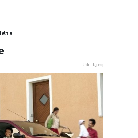
letnie
e
Udostępnij