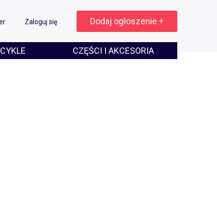
Dodaj ogłoszenie +
er
Zaloguj się
CYKLE
CZĘŚCI I AKCESORIA