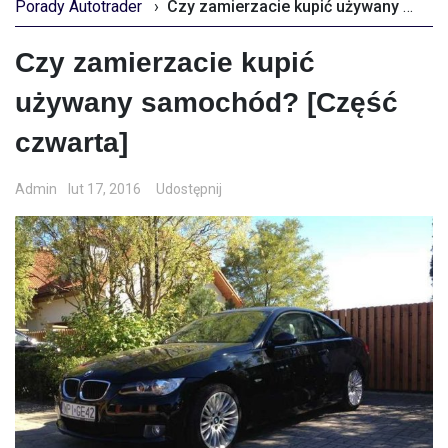
Porady Autotrader
›
Czy zamierzacie kupić używany samochód? [Część czwarta]
Czy zamierzacie kupić
używany samochód? [Część
czwarta]
Admin
lut 17, 2016
Udostępnij