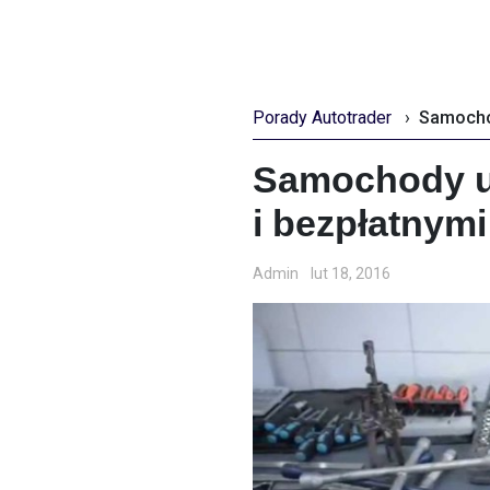
Porady Autotrader
›
Samochody u
i bezpłatnym
Admin
lut 18, 2016