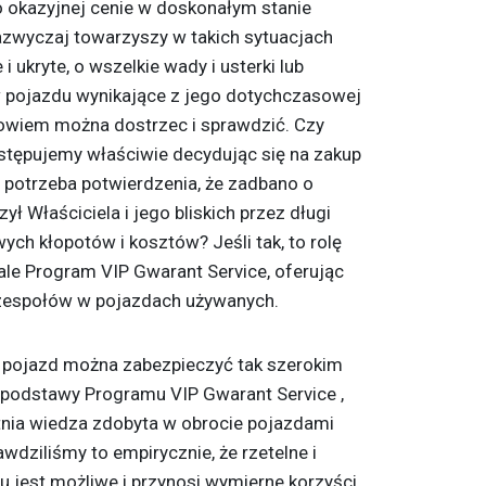
po okazyjnej cenie w doskonałym stanie
zwyczaj towarzyszy w takich sytuacjach
i ukryte, o wszelkie wady i usterki lub
w pojazdu wynikające z jego dotychczasowej
bowiem można dostrzec i sprawdzić. Czy
stępujemy właściwie decydując się na zakup
otrzeba potwierdzenia, że zadbano o
ył Właściciela i jego bliskich przez długi
ch kłopotów i kosztów? Jeśli tak, to rolę
le Program VIP Gwarant Service, oferując
zespołów w pojazdach używanych.
y pojazd można zabezpieczyć tak szerokim
 podstawy Programu VIP Gwarant Service ,
etnia wiedza zdobyta w obrocie pojazdami
dziliśmy to empirycznie, że rzetelne i
 jest możliwe i przynosi wymierne korzyści.