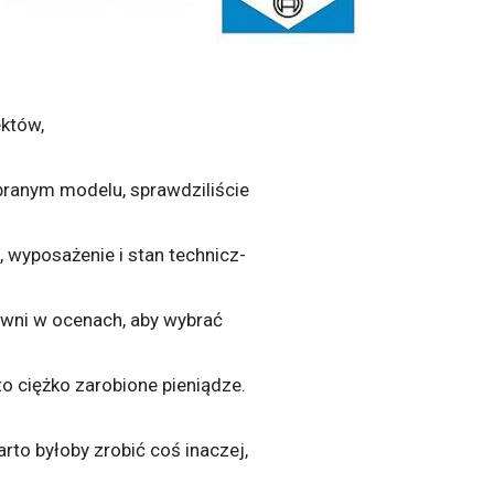
któw,
branym modelu, sprawdziliście
i, wyposażenie i stan technicz-
tywni w ocenach, aby wybrać
to ciężko zarobione pieniądze.
arto byłoby zrobić coś inaczej,