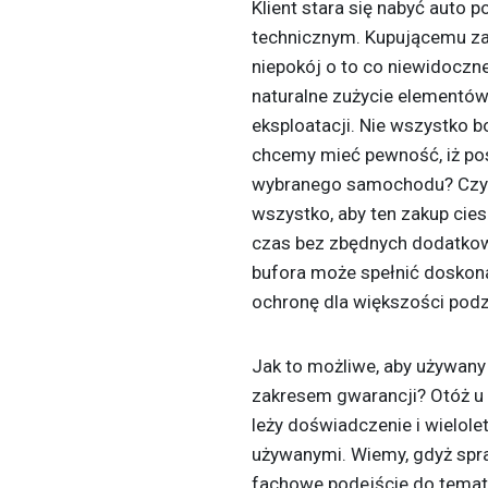
Klient stara się nabyć auto 
technicznym. Kupującemu za
niepokój o to co niewidoczne 
naturalne zużycie elementó
eksploatacji. Nie wszystko 
chcemy mieć pewność, iż po
wybranego samochodu? Czy p
wszystko, aby ten zakup ciesz
czas bez zbędnych dodatkowy
bufora może spełnić doskona
ochronę dla większości pod
Jak to możliwe, aby używan
zakresem gwarancji? Otóż u
leży doświadczenie i wielol
używanymi. Wiemy, gdyż spraw
fachowe podejście do tematu