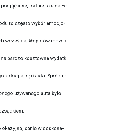
podjąć inne, trafniejsze decy-
odu to często wybór emocjo-
ych wcześniej kłopotów można
ię na bardzo kosztowne wydatki
 z drugiej ręki auta. Spróbuj-
ępnego używanego auta było
ozsądkiem.
po okazyjnej cenie w doskona-