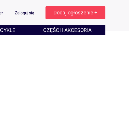
Dodaj ogłoszenie +
er
Zaloguj się
CYKLE
CZĘŚCI I AKCESORIA