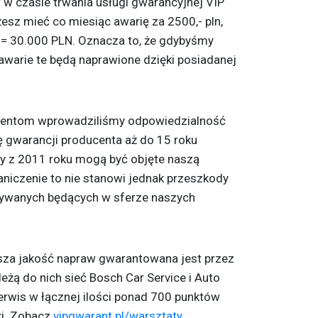
aw w czasie trwania usługi gwarancyjnej VIP
esz mieć co miesiąc awarię za 2500,- pln,
00= 30.000 PLN. Oznacza to, że gdybyśmy
awarie te będą naprawione dzięki posiadanej
lientom wprowadziliśmy odpowiedzialność
 gwarancji producenta aż do 15 roku
zdy z 2011 roku mogą być objęte naszą
niczenie to nie stanowi jednak przeszkody
używanych będących w sferze naszych
ższa jakość napraw gwarantowana jest przez
żą do nich sieć Bosch Car Service i Auto
erwis w łącznej ilości ponad 700 punktów
ki. Zobacz
vipgwarant.pl/warsztaty