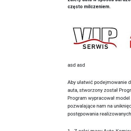
często milczeniem.
asd
asd
Aby ułatwić podejmowanie 
auta, stworzony został Prog
Program wypracował model p
pozwalające nam na uniknię
postępowania realizowanych
1 . Z całej masy Auto-Komis