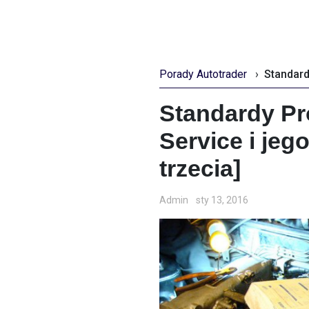
Porady Autotrader
›
Standardy P
Service i jeg
trzecia]
Admin
sty 13, 2016