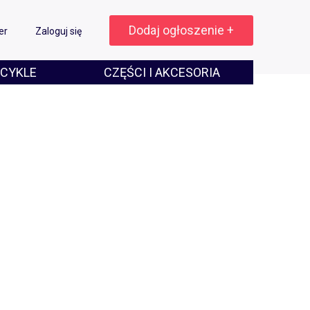
Dodaj ogłoszenie +
er
Zaloguj się
CYKLE
CZĘŚCI I AKCESORIA