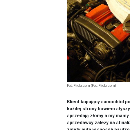
Fot. Flickr.com
(Fot. Flickr.com)
Klient kupujący samochód p
każdej strony bowiem słyszy
sprzedają złomy a my mamy 
sprzedawcy zależy na sfinali
zalety auta w sposób bardzo