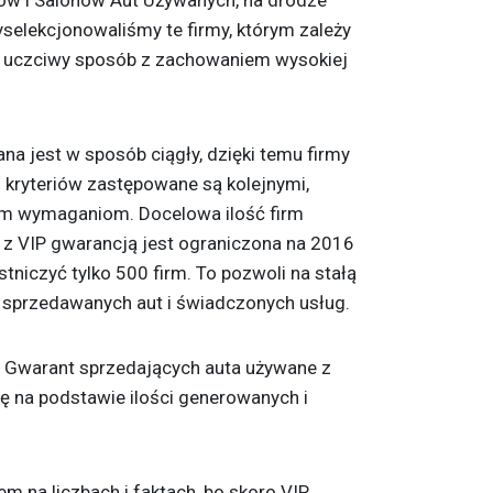
yselekcjonowaliśmy te firmy, którym zależy
 i uczciwy sposób z zachowaniem wysokiej
na jest w sposób ciągły, dzięki temu firmy
 kryteriów zastępowane są kolejnymi,
ym wymaganiom. Docelowa ilość firm
 z VIP gwarancją jest ograniczona na 2016
niczyć tylko 500 firm. To pozwoli na stałą
ci sprzedawanych aut i świadczonych usług.
P Gwarant sprzedających auta używane z
ię na podstawie ilości generowanych i
tem na liczbach i faktach, bo skoro VIP