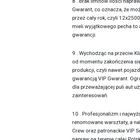
8 . Brak limitów ilości napr
Gwarant, co oznacza, że moż
przez cały rok, czyli 12x25
mieli wyjątkowego pecha to 
gwarancji.
9 . Wychodząc na przeciw K
od momentu zakończenia się
produkcji, czyli nawet poja
gwarancją VIP Gwarant. Ogra
dla przeważającej puli aut 
zainteresowań.
10 . Profesjonalizm i najwy
renomowane warsztaty, a nale
Crew oraz patronackie VIP S
napraw na terenie całej Pols