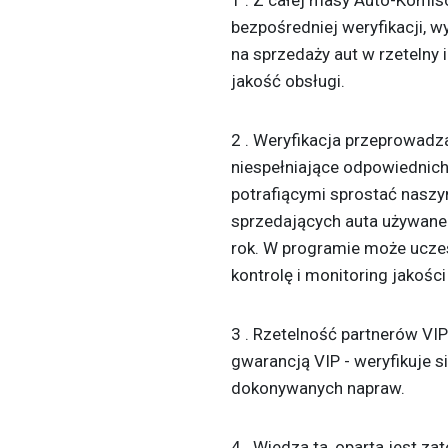
bezpośredniej weryfikacji, w
na sprzedaży aut w rzetelny
jakość obsługi.
2 . Weryfikacja przeprowadza
niespełniające odpowiednich
potrafiącymi sprostać nasz
sprzedających auta używane
rok. W programie może uczest
kontrolę i monitoring jakoś
3 . Rzetelność partnerów VI
gwarancją VIP - weryfikuje s
dokonywanych napraw.
4 . Wiedza ta, oparta jest za