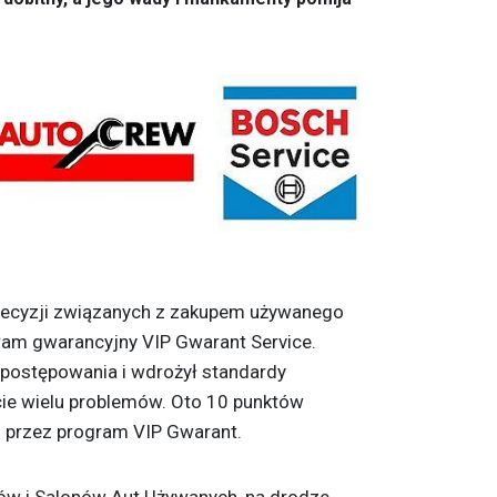
decyzji związanych z zakupem używanego
ram gwarancyjny VIP Gwarant Service.
ostępowania i wdrożył standardy
cie wielu problemów. Oto 10 punktów
 przez program VIP Gwarant.
ów i Salonów Aut Używanych, na drodze