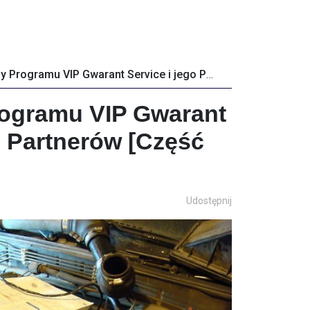
Standardy Programu VIP Gwarant Service i jego Partnerów [Część trzecia]
rogramu VIP Gwarant
o Partnerów [Część
Udostępnij