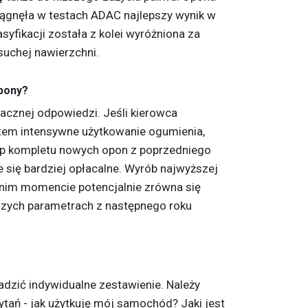
iągnęła w testach ADAC najlepszy wynik w
syfikacji została z kolei wyróżniona za
suchej nawierzchni.
opony?
nacznej odpowiedzi. Jeśli kierowca
zatem intensywne użytkowanie ogumienia,
p kompletu nowych opon z poprzedniego
 się bardziej opłacalne. Wyrób najwyższej
dnim momencie potencjalnie zrówna się
zych parametrach z następnego roku
adzić indywidualne zestawienie. Należy
pytań - jak użytkuję mój samochód? Jaki jest