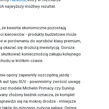
h najwyższy możliwy rezultat.
, że kwestie ekonomiczne pozostają
ęści kierowców - produkty budżetowe może
ie w porównaniu do wyrobów klasy premium,
ą okazać się droższą inwestycją. Gorsza
 skutkować koniecznością zakupu kolejnego
hodu w krótkim czasie.
tnie opony zapewniły oszczędną jazdę -
h aut typu
SUV
- powinniśmy zwrócić uwagę
rzez modele Michelin Primacy czy Dunlop
any złożony bieżnik oznacza, że komplet
 sprawdzi się na mokrej drodze - mniejsze
ę także do niższego zużycia paliwa.
Opona