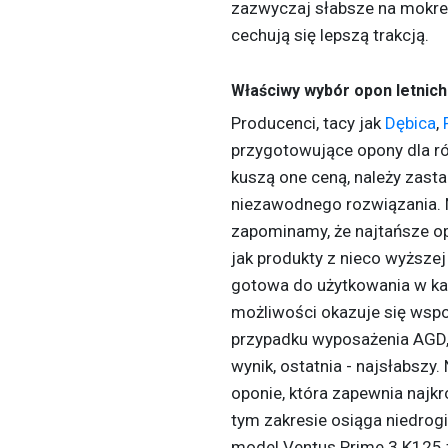
zazwyczaj słabsze na mokrej
cechują się lepszą trakcją.
Właściwy wybór opon letnich
Producenci, tacy jak
Dębica
,
przygotowujące opony dla 
kuszą one ceną, należy zas
niezawodnego rozwiązania. N
zapominamy, że najtańsze o
jak produkty z nieco wyższej
gotowa do użytkowania w ka
możliwości okazuje się wspo
przypadku wyposażenia AGD, j
wynik, ostatnia - najsłabszy.
oponie, która zapewnia najk
tym zakresie osiąga niedrogi
model Ventus Prime 3 K125 