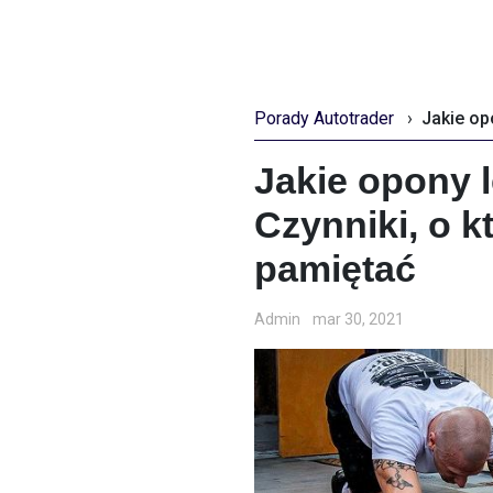
Porady Autotrader
›
Jakie opony l
Czynniki, o k
pamiętać
Admin
mar 30, 2021