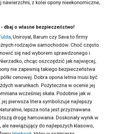
 nawierzchni, z kolei opony nieekonomiczne,
 - dbaj o własne bezpieczeństwo!
Fulda
, Uniroyal, Barum czy Sava to firmy
różnych rodzajów samochodów. Choć często
tanowić się nad wyborem sprawdzonego i
ierzadko, chcąc oszczędzić jak najwięcej,
pony nie zapewnią takiego bezpieczeństwa
 półki cenowej. Dobra opona letnia musi być
żdych warunkach. Pożyteczna w ocenie jej
mniana wcześniej skala. Podobnie jak w
ej pierwsza litera symbolizuje najlepszy
 Naturalnie, lepsza nota jest przyznawana
rótszą drogę hamowania. Doskonały wynik w
, ale nawiązujący do najlepszych klasowo,
firmy
Hankook
, który w rozmiarze