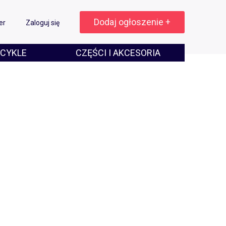
Dodaj ogłoszenie +
er
Zaloguj się
CYKLE
CZĘŚCI I AKCESORIA