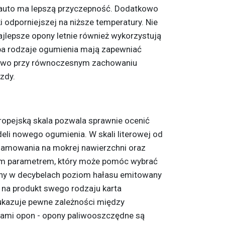
e auto ma lepszą przyczepność. Dodatkowo
 odporniejszej na niższe temperatury. Nie
najlepsze opony letnie również wykorzystują
ba rodzaje ogumienia mają zapewniać
stwo przy równoczesnym zachowaniu
zdy.
opejską skala pozwala sprawnie ocenić
li nowego ogumienia. W skali literowej od
 hamowania na mokrej nawierzchni oraz
m parametrem, który może pomóc wybrać
ony w decybelach poziom hałasu emitowany
 na produkt swego rodzaju karta
 ukazuje pewne zależności między
ami opon -
opony
paliwooszczędne są