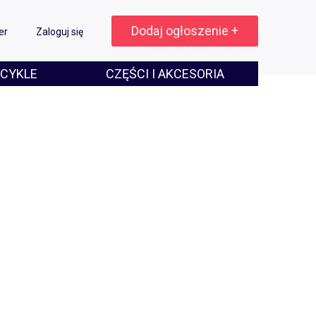
Dodaj ogłoszenie +
er
Zaloguj się
CYKLE
CZĘŚCI I AKCESORIA