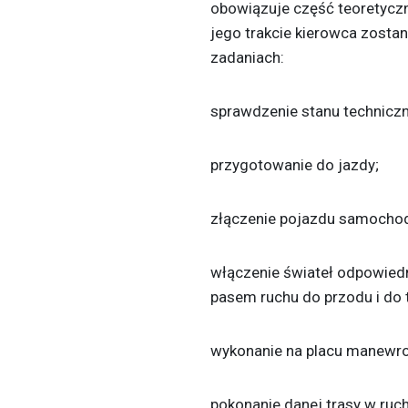
obowiązuje część teoretyczn
jego trakcie kierowca zost
zadaniach:
sprawdzenie stanu technicz
przygotowanie do jazdy;
złączenie pojazdu samoch
włączenie świateł odpowiedn
pasem ruchu do przodu i do t
wykonanie na placu manewr
pokonanie danej trasy w ru