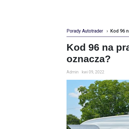
Porady Autotrader
›
Kod 96 n
Kod 96 na pra
oznacza?
Admin
kwi 09, 2022