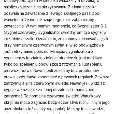
Możliwy jest wjazd w kierunku wskazanym strzałką w
najbliższą jezdnię na skrzyżowaniu. Zielona strzałka
pozwala na zawracanie z lewego skrajnego pasa, pod
warunkiem, że nie zakazuje tego znak zabraniający
zawracania. W tym samym momencie, co Sygnalizator S-2
(sygnał czerwony), sygnalizator świetlny emituje sygnał w
kształcie strzałki. Oznacza to, że musimy zachować się jak
przy normalnym czerwonym świetle, więc obowiązkowe
jest zatrzymanie pojazdu. Minięcie sygnalizatora z
sygnałem w kształcie zielonej strzałeczki jest możliwe
tylko po spełnieniu obowiązku zatrzymania i ustąpieniu
pierwszeństwa. Nawet jeśli zdaliśmy bez problemów
prawo jazdy, łatwo zapomnieć o pewnych regułach. Zawsze
zatrzymuj się na czerwonym świetle. Nawet jeśli widzisz
sygnał w kształcie zielonej strzałeczki, musisz się
zatrzymać. To normalne czerwone światło! Warunkowy
skręt nie może zagrażać bezpieczeństwu ruchu. Innym jego
uczestnikom też należy się spokój. Miejmy to na uwadze,