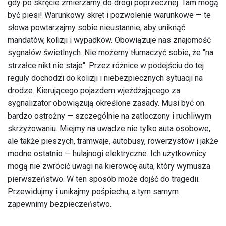
gdy po skręcie zmierzamy do drogi poprzecznej. Tam mogą
być piesi! Warunkowy skręt i pozwolenie warunkowe — te
słowa powtarzajmy sobie nieustannie, aby uniknąć
mandatów, kolizji i wypadków. Obowiązuje nas znajomość
sygnałów świetlnych. Nie możemy tłumaczyć sobie, że "na
strzałce nikt nie staje". Przez różnice w podejściu do tej
reguły dochodzi do kolizji i niebezpiecznych sytuacji na
drodze. Kierującego pojazdem wjeżdżającego za
sygnalizator obowiązują określone zasady. Musi być on
bardzo ostrożny — szczególnie na zatłoczony i ruchliwym
skrzyżowaniu. Miejmy na uwadze nie tylko auta osobowe,
ale także pieszych, tramwaje, autobusy, rowerzystów i jakże
modne ostatnio — hulajnogi elektryczne. Ich użytkownicy
mogą nie zwrócić uwagi na kierowcę auta, który wymusza
pierwszeństwo. W ten sposób może dojść do tragedii.
Przewidujmy i unikajmy pośpiechu, a tym samym
zapewnimy bezpieczeństwo.