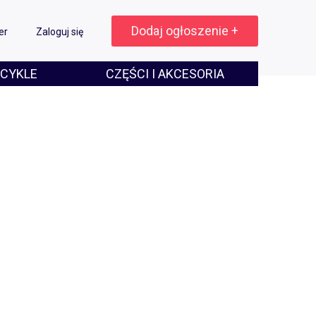
Dodaj ogłoszenie +
er
Zaloguj się
CYKLE
CZĘŚCI I AKCESORIA