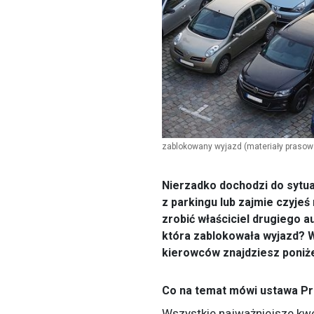
zablokowany wyjazd
(materiały prasow
Nierzadko dochodzi do sytua
z parkingu lub zajmie czyj
zrobić właściciel drugiego a
która zablokowała wyjazd? W
kierowców znajdziesz poniże
Co na temat mówi ustawa P
Wszystkie najważniejsze kwe