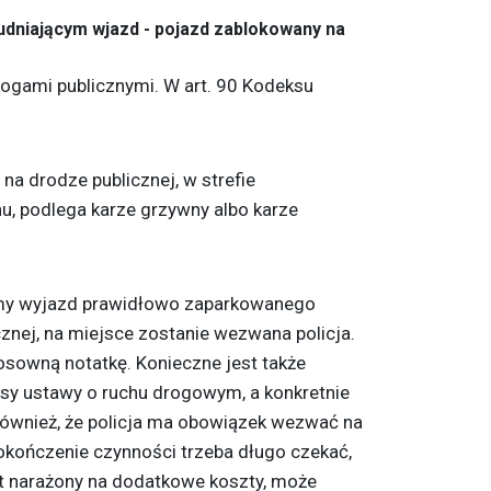
udniającym wjazd - pojazd zablokowany na
ogami publicznymi. W art. 90 Kodeksu
 na drodze publicznej, w strefie
hu, podlega karze grzywny albo karze
emy wyjazd prawidłowo zaparkowanego
nej, na miejsce zostanie wezwana policja.
osowną notatkę. Konieczne jest także
sy ustawy o ruchu drogowym, a konkretnie
 również, że policja ma obowiązek wezwać na
okończenie czynności trzeba długo czekać,
t narażony na dodatkowe koszty, może