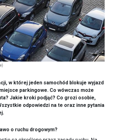
e)
cji, w której jeden samochód blokuje wyjazd
eś miejsce parkingowe. Co wówczas może
uta? Jakie kroki podjąć? Co grozi osobie,
szystkie odpowiedzi na te oraz inne pytania
j.
rawo o ruchu drogowym?
stie są określone przez zasady ruchu. Na