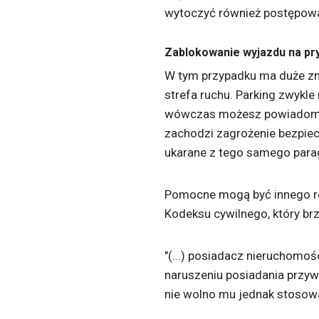
wytoczyć również postępow
Zablokowanie wyjazdu na pr
W tym przypadku ma duże zn
strefa ruchu. Parking zwykle
wówczas możesz powiadomić p
zachodzi zagrożenie bezpiec
ukarane z tego samego parag
Pomocne mogą być innego rod
Kodeksu cywilnego, który br
"(...) posiadacz nieruchom
naruszeniu posiadania przyw
nie wolno mu jednak stosow