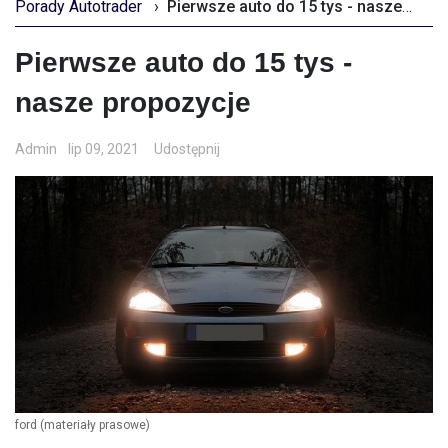
Porady Autotrader
›
Pierwsze auto do 15 tys - nasze propozycje
Pierwsze auto do 15 tys -
nasze propozycje
Admin
lip 09, 2021
Udostępnij
ford
(materiały prasowe)