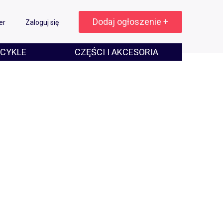
Dodaj ogłoszenie +
er
Zaloguj się
CYKLE
CZĘŚCI I AKCESORIA