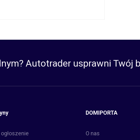
lnym? Autotrader usprawni Twój b
yny
DOMIPORTA
 ogłoszenie
O nas