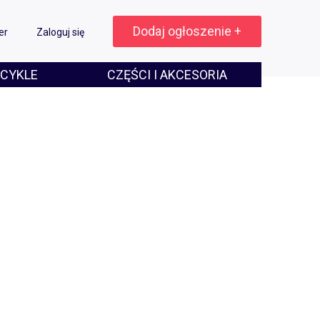
Dodaj ogłoszenie +
er
Zaloguj się
CYKLE
CZĘŚCI I AKCESORIA