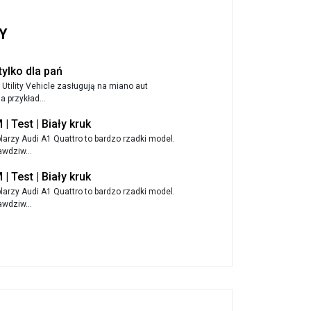
Y
 tylko dla pań
Utility Vehicle zasługują na miano aut
 przykład...
| Test | Biały kruk
arzy Audi A1 Quattro to bardzo rzadki model.
wdziw...
| Test | Biały kruk
arzy Audi A1 Quattro to bardzo rzadki model.
wdziw...