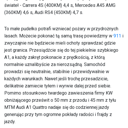
świateł - Carrera 4S (400KM) 4,4 s, Mercedes A45 AMG
(360KM) 4,6 s, Audi RS4 (450KM) 4,7 s.
To małe pudełko potrafi wzniecać pożary w przydrożnych
lasach. Możecie pokonać tą samą trasę powiedzmy w
911
i
zwyczajnie nie będziecie mieli ochoty sprawdzać gdzie
jest granica. Przesiądźcie się do tej piekielnie szybkiego
A1, a każdy zakręt pokonacie z prędkością, z którą
normalnie uznalibyście za nierozsądną. Samochód
prowadzi się neutralnie, stabilnie i przewidywalnie w
każdych warunkach. Nawet jeśli trochę przesadzicie,
delikatnie zamiecie tyłem i wyrwie dalej przed siebie.
Pomimo stosunkowo twardego zawieszenia firmy KW
obniżającego prześwit o 50 mm z przodu i 45 mm z tyłu
MTM Audi A1 Quattro nadaje się do codziennej jazdy
generując przy tym ogromne pokłady radości i frajdy z
jazdy.