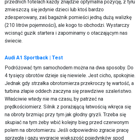
przednich fotelach każdy znajdzie optymalna pozycję, z tyłu
zmieszczą się jedynie dzieci lub ktoś bardzo
zdesperowany, zaś bagażnik pomieści jedną dużą walizkę
(210 litrów pojemności), ale kogo to obchodzi. Wystarczy
wcisnąć guzik startera i zapominamy o otaczającym nas
świecie.
Audi A1 Sportback | Test
Podróżować tym samochodem można na dwa sposoby. Do
4 tysięcy obrotów dzieje się niewiele. Jest cicho, spokojnie.
Jednak gdy strzałka obrotomierza przekroczy tę wartość, a
turbina złapie oddech zaczyna się prawdziwe szaleństwo.
Właściwie wtedy nie ma czasu, by patrzeć na
prędkościomierz. Silnik z porażającą łatwością wkręca się
na obroty brzmiąc przy tym jak głodny gryzli. Trzeba się
skupiać na tym żeby wbić kolejny bieg przed czerwonym
polem na obrotomierzu. Jeśli odpowiednio zgracie pracę
sprzęgła i gazu wygracie większość pojedynków spod