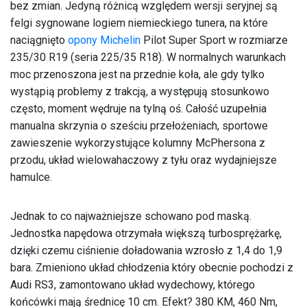
bez zmian. Jedyną różnicą względem wersji seryjnej są
felgi sygnowane logiem niemieckiego tunera, na które
naciągnięto
opony
Michelin
Pilot Super Sport w rozmiarze
235/30 R19 (seria 225/35 R18). W normalnych warunkach
moc przenoszona jest na przednie koła, ale gdy tylko
wystąpią problemy z trakcją, a występują stosunkowo
często, moment wędruje na tylną oś. Całość uzupełnia
manualna skrzynia o sześciu przełożeniach, sportowe
zawieszenie wykorzystujące kolumny McPhersona z
przodu, układ wielowahaczowy z tyłu oraz wydajniejsze
hamulce.
Jednak to co najważniejsze schowano pod maską.
Jednostka napędowa otrzymała większą turbosprężarkę,
dzięki czemu ciśnienie doładowania wzrosło z 1,4 do 1,9
bara. Zmieniono układ chłodzenia który obecnie pochodzi z
Audi RS3, zamontowano układ wydechowy, którego
końcówki mają średnicę 10 cm. Efekt? 380 KM, 460 Nm,