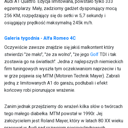
Audi A1 Quattro. Edycja limitowana, powstało tylko 333
egzemplarzy. Mały, zadziorny gadżet dysponujący mocą
256 KM, rozpędzający się do setki w 5,7 sekundy i
osiągający prędkość maksymalną 245k m/h.
Galeria tygodnia - Alfa Romeo 4C
Oczywiście zawsze znajdzie się jakiś malkontent który
stwierdzi "że mało", "że za wolno", "że jego
Golf
TDI i tak
zostawia go na światłach". Jedna z najlepszych niemieckich
firm tuningowych wyszła tym oczekiwaniom naprzeciw i tu
w grze pojawia się MTM (Motoren Technik Mayer). Zabrali
jedną z limitowanych A1 do garażu, podłubali i efekt
końcowy robi piorunujące wrażenie.
Zanim jednak przejdziemy do wrażeń kilka słów o twórcach
tego małego diabełka. MTM powstał w 1990r. Jej
założycielem jest Roland Mayer, który w latach 80 XX wieku
pracował w Audi nad rozwojem pięciocylindrowych