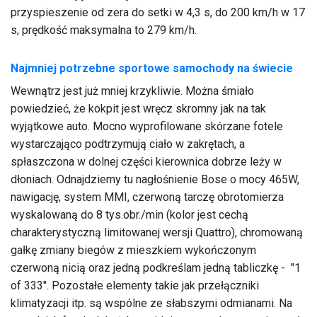
przyspieszenie od zera do setki w 4,3 s, do 200 km/h w 17
s, prędkość maksymalna to 279 km/h.
Najmniej potrzebne sportowe samochody na świecie
Wewnątrz jest już mniej krzykliwie. Można śmiało
powiedzieć, że kokpit jest wręcz skromny jak na tak
wyjątkowe auto. Mocno wyprofilowane skórzane fotele
wystarczająco podtrzymują ciało w zakrętach, a
spłaszczona w dolnej części kierownica dobrze leży w
dłoniach. Odnajdziemy tu nagłośnienie Bose o mocy 465W,
nawigację, system MMI, czerwoną tarczę obrotomierza
wyskalowaną do 8 tys.obr./min (kolor jest cechą
charakterystyczną limitowanej wersji Quattro), chromowaną
gałkę zmiany biegów z mieszkiem wykończonym
czerwoną nicią oraz jedną podkreślam jedną tabliczkę - "1
of 333". Pozostałe elementy takie jak przełączniki
klimatyzacji itp. są wspólne ze słabszymi odmianami. Na