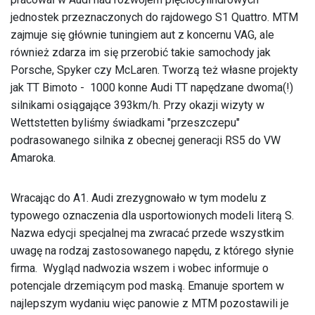
jednostek przeznaczonych do rajdowego S1 Quattro. MTM
zajmuje się głównie tuningiem aut z koncernu VAG, ale
również zdarza im się przerobić takie samochody jak
Porsche, Spyker czy McLaren. Tworzą też własne projekty
jak TT Bimoto - 1000 konne Audi TT napędzane dwoma(!)
silnikami osiągające 393km/h. Przy okazji wizyty w
Wettstetten byliśmy świadkami "przeszczepu"
podrasowanego silnika z obecnej generacji RS5 do VW
Amaroka.
Wracając do A1. Audi zrezygnowało w tym modelu z
typowego oznaczenia dla usportowionych modeli literą S.
Nazwa edycji specjalnej ma zwracać przede wszystkim
uwagę na rodzaj zastosowanego napędu, z którego słynie
firma. Wygląd nadwozia wszem i wobec informuje o
potencjale drzemiącym pod maską. Emanuje sportem w
najlepszym wydaniu więc panowie z MTM pozostawili je