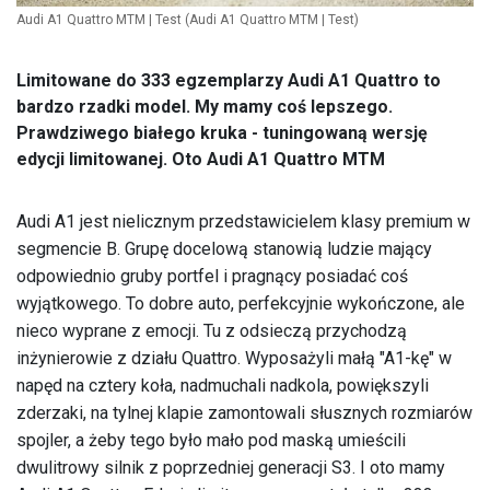
Audi A1 Quattro MTM | Test
(Audi A1 Quattro MTM | Test)
Limitowane do 333 egzemplarzy Audi A1 Quattro to
bardzo rzadki model. My mamy coś lepszego.
Prawdziwego białego kruka - tuningowaną wersję
edycji limitowanej. Oto Audi A1 Quattro MTM
Audi A1 jest nielicznym przedstawicielem klasy premium w
segmencie B. Grupę docelową stanowią ludzie mający
odpowiednio gruby portfel i pragnący posiadać coś
wyjątkowego. To dobre auto, perfekcyjnie wykończone, ale
nieco wyprane z emocji. Tu z odsieczą przychodzą
inżynierowie z działu Quattro. Wyposażyli małą "A1-kę" w
napęd na cztery koła, nadmuchali nadkola, powiększyli
zderzaki, na tylnej klapie zamontowali słusznych rozmiarów
spojler, a żeby tego było mało pod maską umieścili
dwulitrowy silnik z poprzedniej generacji S3. I oto mamy