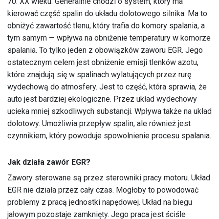
70. XX wieku. Generalnie chodzi o system, który ma
kierować część spalin do układu dolotowego silnika. Ma to
obniżyć zawartość tlenu, który trafia do komory spalania, a
tym samym — wpływa na obniżenie temperatury w komorze
spalania. To tylko jeden z obowiązków zaworu EGR. Jego
ostatecznym celem jest obniżenie emisji tlenków azotu,
które znajdują się w spalinach wylatujących przez rurę
wydechową do atmosfery. Jest to część, która sprawia, że
auto jest bardziej ekologiczne. Przez układ wydechowy
ucieka mniej szkodliwych substancji. Wpływa także na układ
dolotowy. Umożliwia przepływ spalin, ale również jest
czynnikiem, który powoduje spowolnienie procesu spalania.
Jak działa zawór EGR?
Zawory sterowane są przez sterowniki pracy motoru. Układ
EGR nie działa przez cały czas. Mogłoby to powodować
problemy z pracą jednostki napędowej. Układ na biegu
jałowym pozostaje zamknięty. Jego praca jest ściśle