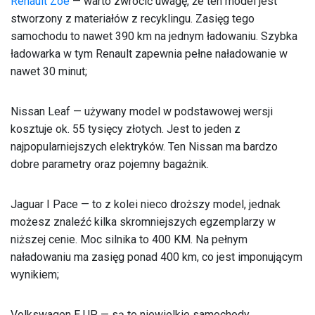
Renault Zoe
— warto zwrócić uwagę, że ten model jest
stworzony z materiałów z recyklingu. Zasięg tego
samochodu to nawet 390 km na jednym ładowaniu. Szybka
ładowarka w tym Renault zapewnia pełne naładowanie w
nawet 30 minut;
Nissan Leaf — używany model w podstawowej wersji
kosztuje ok. 55 tysięcy złotych. Jest to jeden z
najpopularniejszych elektryków. Ten Nissan ma bardzo
dobre parametry oraz pojemny bagażnik.
Jaguar I Pace — to z kolei nieco droższy model, jednak
możesz znaleźć kilka skromniejszych egzemplarzy w
niższej cenie. Moc silnika to 400 KM. Na pełnym
naładowaniu ma zasięg ponad 400 km, co jest imponującym
wynikiem;
Volkswagen E UP — są to niewielkie samochody