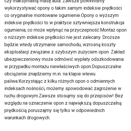
czy maksymalną masę auta. Zawsze powinniśmy
wykorzystywać opony o takim samym indeksie prędkości
co oryginalnie montowane ogumienie.Opony o wyższym
indeksie prędkości to w praktyce sztywniejsza konstrukcja
ogumienia, co może wpłynąć na przyczepność.Montaż opon
o niższym indeksie prędkości nie jest zalecany. Droższe
będzie wtedy utrzymanie samochodu, wzrosną koszty
eksploatacji związane z szybszym zużyciem opon. Zakład
ubezpieczeniowy może odmówić wypłaty odszkodowania
w przypadku montażu niewłaściwych opon.Dopuszczalne
obciążenie znajdziemy m.in. na klapie wlewu
paliwa.Korzystając z kilku różnych opon o odmiennych
indeksach nośności, możemy spowodować zagrożenie w
ruchu drogowym.Zawsze stosujmy się do przepisów! Bez
względu na oznaczenie opon z największą dopuszczalną
prędkością poruszajmy się tylko w odpowiednich
warunkach drogowych.