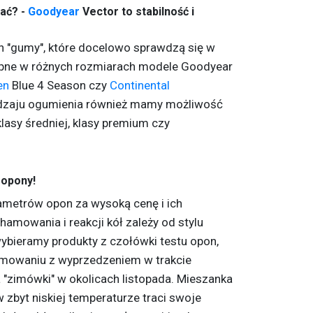
ać? -
Goodyear
Vector to stabilność i
"gumy", które docelowo sprawdzą się w
pne w różnych rozmiarach modele Goodyear
en
Blue 4 Season czy
Continental
odzaju ogumienia również mamy możliwość
asy średniej, klasy premium czy
 opony!
ametrów opon za wysoką cenę i ich
hamowania i reakcji kół zależy od stylu
wybieramy produkty z czołówki testu opon,
mowaniu z wyprzedzeniem w trakcie
"zimówki" w okolicach listopada. Mieszanka
zbyt niskiej temperaturze traci swoje