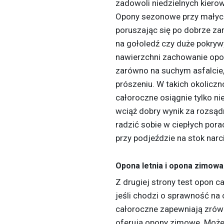
zadowoli niedzielnych kier
Opony sezonowe przy małyc
poruszając się po dobrze za
na gołoledź czy duże pokrywy
nawierzchni zachowanie opo
zarówno na suchym asfalcie, 
prószeniu. W takich okolic
całoroczne osiągnie tylko ni
wciąż dobry wynik za rozsądn
radzić sobie w ciepłych por
przy podjeździe na stok narci
Opona letnia i opona zimowa
Z drugiej strony test opon 
jeśli chodzi o sprawność na
całoroczne zapewniają zrówn
oferują opony zimowe. Możem