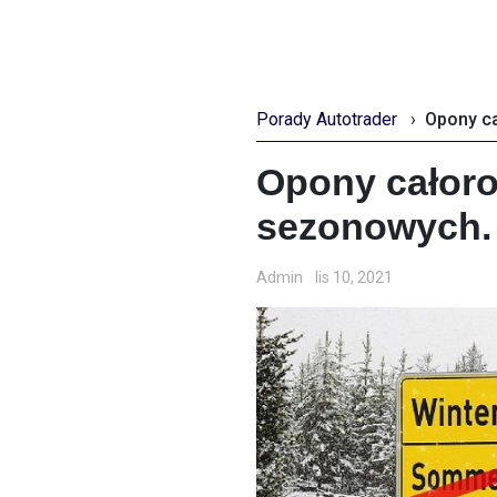
Porady Autotrader
›
Opony całoro
sezonowych. 
Admin
lis 10, 2021