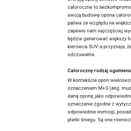
całoroczne to bezkompromis
swoją budowę opona całoroc
paliwa ze względu na większ
zapewni nam najczęściej wy
będzie generować większy ha
kierowca SUV-a przyznaje, ż
odczuwalna.
Całoroczny rodzaj ogumieni
W kontekście opon wielosez
oznaczeniem M+S (ang. mud+
daną oponę jako odpowiednią n
oznaczenie zgodne z wytyczn
odpowiednie wymogi, posiada
płatki śniegu. Są one równ