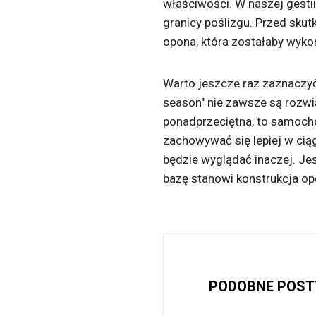
właściwości. W naszej gestii
granicy poślizgu. Przed skut
opona, która zostałaby wykon
Warto jeszcze raz zaznaczyć
season" nie zawsze są rozw
ponadprzeciętna, to samochó
zachowywać się lepiej w cią
będzie wyglądać inaczej. Je
bazę stanowi konstrukcja o
PODOBNE POST