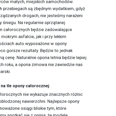
owców małych, miejskich samochodów.
h przebiegach są zbędnym wydatkiem, gdyż
rządzanych drogach, nie jesteśmy narażeni
 śniegu. Na regularnie sprzątanej
n całorocznych będzie zadowalające
mokrym asfalcie, jak i przy lekkim
znościach auto wyposażone w opony
eco gorsze rezultaty. Będzie to jednak
ą cenę. Naturalnie opona letnia będzie lepiej
ach roku, a opona zimowa nie zawiedzie nas
arski.
 na tle opony całorocznej
całorocznych nie wykazuje znacznych różnic
 oblodzonej nawierzchni. Najlepsze opony
oważone osiągi bliskie tym, które
y spotkać się z opinią, że modele