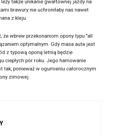
 leży także unikanie gwałtownej jazdy na
kami brawury nie uchroniłaby nas nawet
ana z kleju.
, że wbrew przekonaniom opony typu "all
iązaniem optymalnym. Gdy masa auta jest
d z typową oponą letnią będzie
gu ciepłych pór roku. Jego hamowanie
st tak, ponieważ w ogumieniu całorocznym
pony zimowej.
Y