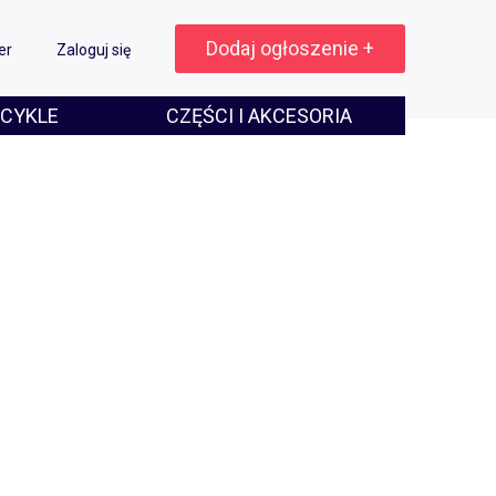
Dodaj ogłoszenie +
er
Zaloguj się
CYKLE
CZĘŚCI I AKCESORIA