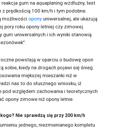
t reakcja gum na aquaplaning wzdłużny, test
 z prędkością 100 km/h i tym podobne.
ją możliwości
opony
uniwersalnej, ale ukazują
j pory roku opony letniej czy zimowej.
ry gum uniwersalnych i ich wyniki stanowią
sezonówek".
oroczne powstają w oparciu o budowę opon
ą sobie, kiedy na drogach pojawi się śnieg.
tosowania miększej mieszanki niż w
adzi nas to do słusznego wniosku, iż
e pod względem zachowania i teoretycznych
ć opony zimowe niż opony letnie.
kogo? Nie sprawdzą się przy 200 km/h
mieniu jednego, niezmienianego kompletu