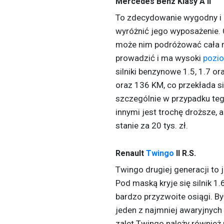
Mercedes Benz Klasy A II
To zdecydowanie wygodny i 
wyróżnić jego wyposażenie. 
może nim podróżować cała r
prowadzić i ma wysoki
pozi
silniki benzynowe 1.5, 1.7 or
oraz 136 KM, co przekłada si
szczególnie w przypadku teg
innymi jest trochę droższe,
stanie za 20 tys. zł.
Renault
Twingo
II R.S.
Twingo drugiej generacji to j
Pod maską kryje się silnik 
bardzo przyzwoite osiągi. B
jeden z najmniej awaryjnyc
zalet Twingo należy również 