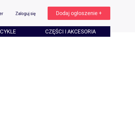
Dodaj ogłoszenie +
er
Zaloguj się
CYKLE
CZĘŚCI I AKCESORIA