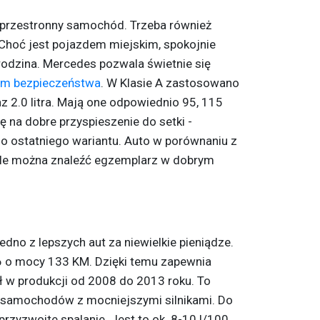
przestronny samochód. Trzeba również
Choć jest pojazdem miejskim, spokojnie
odzina. Mercedes pozwala świetnie się
om bezpieczeństwa
. W Klasie A zastosowano
az 2.0 litra. Mają one odpowiednio 95, 115
ę na dobre przyspieszenie do setki -
o ostatniego wariantu. Auto w porównaniu z
 ale można znaleźć egzemplarz w dobrym
edno z lepszych aut za niewielkie pieniądze.
1.6 o mocy 133 KM. Dzięki temu zapewnia
ył w produkcji od 2008 do 2013 roku. To
h samochodów z mocniejszymi silnikami. Do
przyzwoite spalanie. Jest to ok. 8-10 l/100