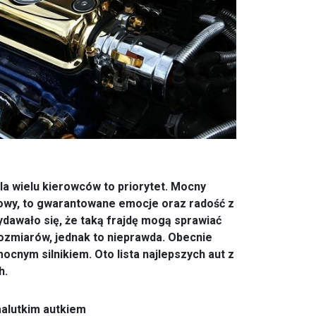
Dla wielu kierowców to priorytet. Mocny
towy, to gwarantowane emocje oraz radość z
ydawało się, że taką frajdę mogą sprawiać
ozmiarów, jednak to nieprawda. Obecnie
cnym silnikiem. Oto lista najlepszych aut z
h.
alutkim autkiem