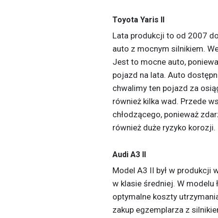
Toyota Yaris II
Lata produkcji to od 2007 d
auto z mocnym silnikiem. We
Jest to mocne auto, poniewa
pojazd na lata. Auto dostępn
chwalimy ten pojazd za osią
również kilka wad. Przede w
chłodzącego, ponieważ zdarz
również duże ryzyko korozji.
Audi A3 II
Model A3 II był w produkcji 
w klasie średniej. W modelu 
optymalne koszty utrzymani
zakup egzemplarza z silniki