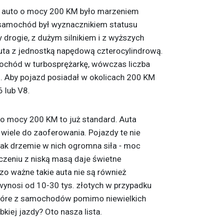
mu auto o mocy 200 KM było marzeniem
 samochód był wyznacznikiem statusu
 drogie, z dużym silnikiem i z wyższych
ta z jednostką napędową czterocylindrową.
ochód w turbosprężarkę, wówczas liczba
. Aby pojazd posiadał w okolicach 200 KM
 lub V8.
o mocy 200 KM to już standard. Auta
wiele do zaoferowania. Pojazdy te nie
nak drzemie w nich ogromna siła - moc
zeniu z niską masą daje świetne
zo ważne takie auta nie są również
wynosi od 10-30 tys. złotych w przypadku
które z samochodów pomimo niewielkich
kiej jazdy? Oto nasza lista.