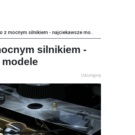
Małe auto z mocnym silnikiem - najciekawsze modele
mocnym silnikiem -
 modele
Udostępnij