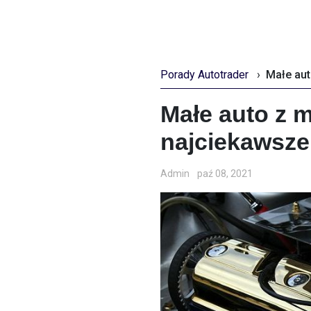
Porady Autotrader
›
Małe auto z 
najciekawsze
Admin
paź 08, 2021