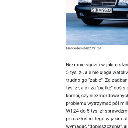
Mercedes-Benz W124
Nie mnie sądzić w jakim st
5 tys. zł, ale nie ulega wątp
trudno go "zabić". Za zadba
tys. zł, ale i za "piątkę" coś
kombi, czy niezmordowanych D
problemu wytrzymać pół mili
W124 do 5 tys. zł sprawdźm
przeszłości i tego w jakim st
wymagać "dopieszczenia", ale