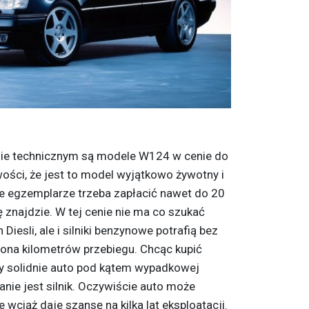
anie technicznym są modele W124 w cenie do
liwości, że jest to model wyjątkowo żywotny i
ne egzemplarze trzeba zapłacić nawet do 20
 się znajdzie. W tej cenie nie ma co szukać
iesli, ale i silniki benzynowe potrafią bez
ona kilometrów przebiegu. Chcąc kupić
y solidnie auto pod kątem wypadkowej
anie jest silnik. Oczywiście auto może
 wciąż daje szansę na kilka lat eksploatacji.