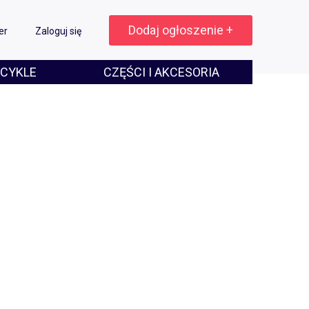
Dodaj ogłoszenie +
er
Zaloguj się
CYKLE
CZĘŚCI I AKCESORIA