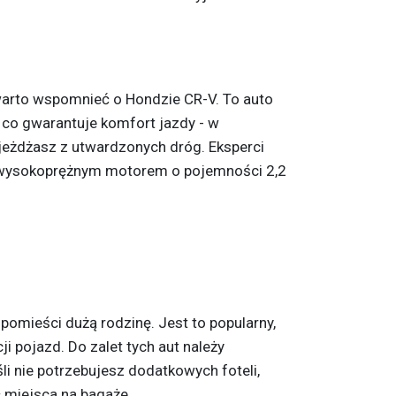
arto wspomnieć o Hondzie CR-V. To auto
 co gwarantuje komfort jazdy - w
zjeżdżasz z utwardzonych dróg. Eksperci
z wysokoprężnym motorem o pojemności 2,2
pomieści dużą rodzinę. Jest to popularny,
ji pojazd. Do zalet tych aut należy
i nie potrzebujesz dodatkowych foteli,
 miejsca na bagaże.