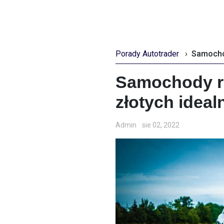
Porady Autotrader
›
Samochody ro
złotych ideal
Admin
sie 02, 2022