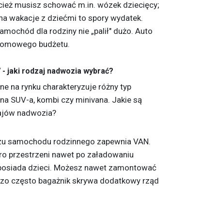
cież musisz schować m.in. wózek dziecięcy;
a wakacje z dziećmi to spory wydatek.
amochód dla rodziny nie „palił" dużo. Auto
domowego budżetu.
- jaki rodzaj nadwozia wybrać?
 na rynku charakteryzuje różny typ
a SUV-a, kombi czy minivana. Jakie są
ajów nadwozia?
rzu samochodu rodzinnego zapewnia VAN.
ro przestrzeni nawet po załadowaniu
o posiada dzieci. Możesz nawet zamontować
ardzo często bagażnik skrywa dodatkowy rząd