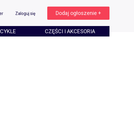
Dodaj ogłoszenie +
er
Zaloguj się
CYKLE
CZĘŚCI I AKCESORIA