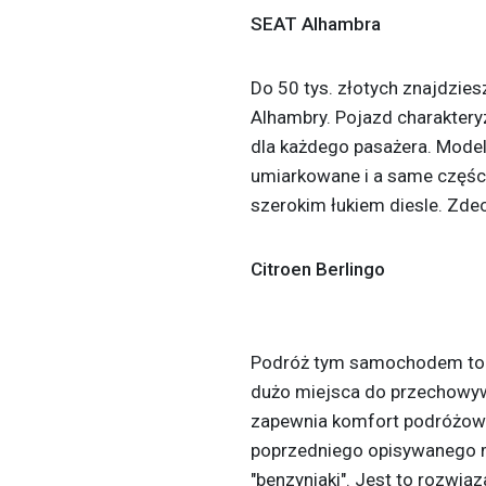
SEAT Alhambra
Do 50 tys. złotych znajdzie
Alhambry. Pojazd charakteryz
dla każdego pasażera. Model
umiarkowane i a same części
szerokim łukiem diesle. Zde
Citroen Berlingo
Podróż tym samochodem to
dużo miejsca do przechowyw
zapewnia komfort podróżowa
poprzedniego opisywanego mo
"benzyniaki". Jest to rozwi