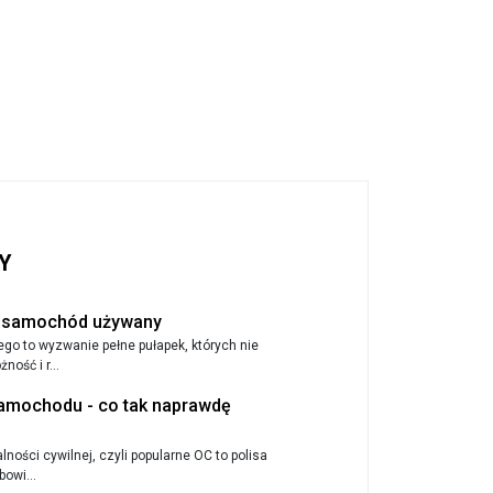
Y
y samochód używany
 to wyzwanie pełne pułapek, których nie
ość i r...
amochodu - co tak naprawdę
ności cywilnej, czyli popularne OC to polisa
owi...