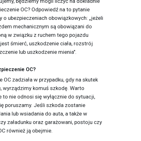
jemy, będziemy mogli liczyć na dokładnie
ieczenie OC? Odpowiedź na to pytanie
wy o ubezpieczeniach obowiązkowych: „jeżeli
jazdem mechanicznym są obowiązani do
ną w związku z ruchem tego pojazdu
est śmierć, uszkodzenie ciała, rozstrój
szczenie lub uszkodzenie mienia".
zpieczenie OC?
e OC zadziała w przypadku, gdy na skutek
u, wyrządzimy komuś szkodę. Warto
to nie odnosi się wyłącznie do sytuacji,
 poruszamy. Jeśli szkoda zostanie
nia lub wsiadania do auta, a także w
zy załadunku oraz garażowani, postoju czy
OC również ją obejmie.