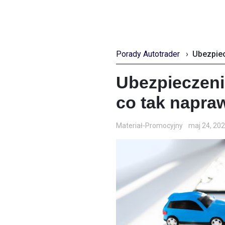
Porady Autotrader
›
Ubezpieczen
co tak napra
Materiał-Promocyjny
maj 24, 20