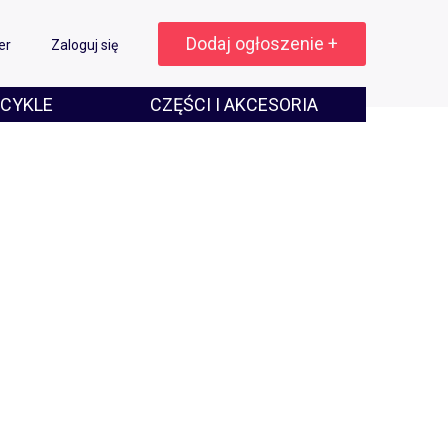
Dodaj ogłoszenie +
er
Zaloguj się
CYKLE
CZĘŚCI I AKCESORIA