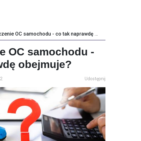
Ubezpieczenie OC samochodu - co tak naprawdę obejmuje?
ie OC samochodu -
wdę obejmuje?
22
Udostępnij