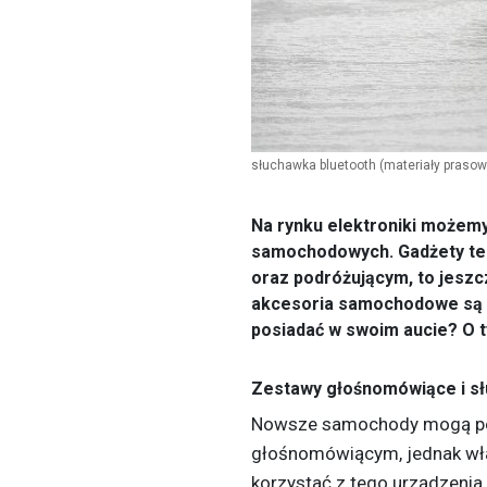
słuchawka bluetooth
(materiały prasow
Na rynku elektroniki możemy
samochodowych. Gadżety te 
oraz podróżującym, to jesz
akcesoria samochodowe są n
posiadać w swoim aucie? O t
Zestawy głośnomówiące i sł
Nowsze samochody mogą p
głośnomówiącym, jednak właś
korzystać z tego urządzenia