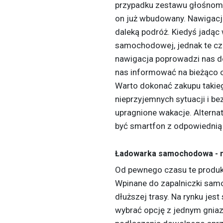
przypadku zestawu głośnom
on już wbudowany. Nawigacja 
daleką podróż. Kiedyś jadąc 
samochodowej, jednak te cza
nawigacja poprowadzi nas d
nas informować na bieżąco o
Warto dokonać zakupu takie
nieprzyjemnych sytuacji i be
upragnione wakacje. Alterna
być smartfon z odpowiednią 
Ładowarka samochodowa - n
Od pewnego czasu te produkt
Wpinane do zapalniczki sam
dłuższej trasy. Na rynku jes
wybrać opcję z jednym gni