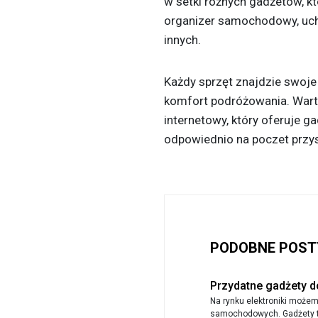
w setki różnych gadżetów, kt
organizer samochodowy, uch
innych.
Każdy sprzęt znajdzie swoje
komfort podróżowania. Warto
internetowy, który oferuje g
odpowiednio na poczet przy
PODOBNE POST
Przydatne gadżety d
Na rynku elektroniki może
samochodowych. Gadżety te 