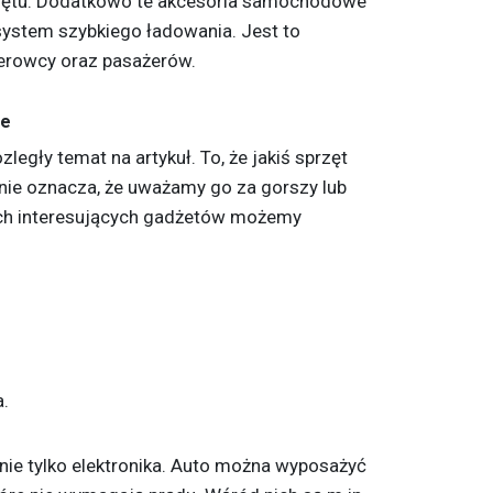
zętu. Dodatkowo te akcesoria samochodowe
 system szybkiego ładowania. Jest to
ierowcy oraz pasażerów.
we
egły temat na artykuł. To, że jakiś sprzęt
, nie oznacza, że uważamy go za gorszy lub
ych interesujących gadżetów możemy
.
ie tylko elektronika. Auto można wyposażyć