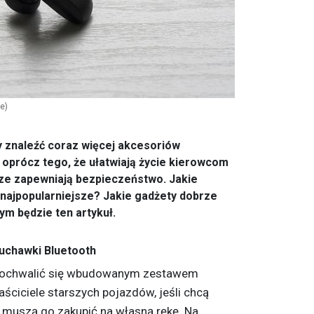
e)
 znaleźć coraz więcej akcesoriów
oprócz tego, że ułatwiają życie kierowcom
cze zapewniają bezpieczeństwo. Jakie
ajpopularniejsze? Jakie gadżety dobrze
ym będzie ten artykuł.
uchawki Bluetooth
ochwalić się wbudowanym zestawem
ciciele starszych pojazdów, jeśli chcą
, muszą go zakupić na własną rękę. Na