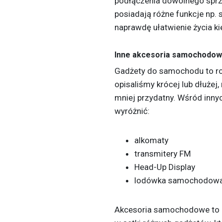
podłączenia dowolnego spr
posiadają różne funkcje np.
naprawdę ułatwienie życia k
Inne akcesoria samochodo
Gadżety do samochodu to rozl
opisaliśmy krócej lub dłużej
mniej przydatny. Wśród inn
wyróżnić:
alkomaty
transmitery FM
Head-Up Display
lodówka samochodowa
Akcesoria samochodowe to n