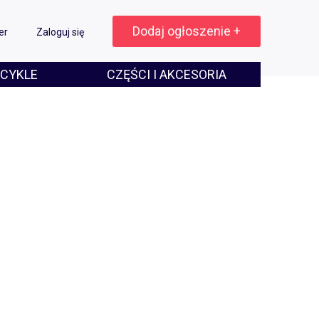
Dodaj ogłoszenie +
er
Zaloguj się
CYKLE
CZĘŚCI I AKCESORIA