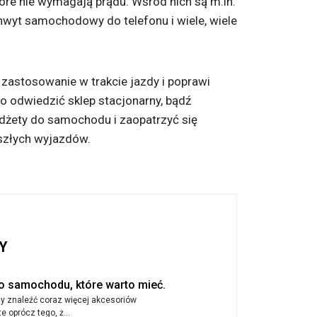
óre nie wymagają prądu. Wśród nich są m.in.
wyt samochodowy do telefonu i wiele, wiele
 zastosowanie w trakcie jazdy i poprawi
 odwiedzić sklep stacjonarny, bądź
adżety do samochodu i zaopatrzyć się
szłych wyjazdów.
Y
o samochodu, które warto mieć.
my znaleźć coraz więcej akcesoriów
oprócz tego, ż...