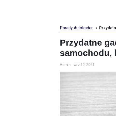
Porady Autotrader
›
Przydatne ga
samochodu, k
Admin
wrz 10, 2021