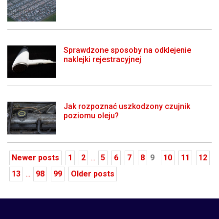
Sprawdzone sposoby na odklejenie
naklejki rejestracyjnej
Jak rozpoznać uszkodzony czujnik
poziomu oleju?
Newer posts
1
2
...
5
6
7
8
9
10
11
12
13
...
98
99
Older posts